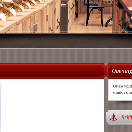
Opening
Onze wink
dank voor
Beki