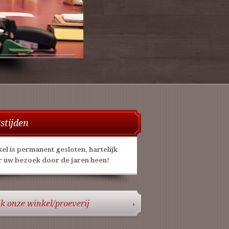
stijden
el is permanent gesloten, hartelijk
 uw bezoek door de jaren heen!
jk onze winkel/proeverij
›