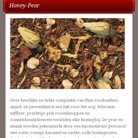
Honey-Pear
Deze heerlijke en lichte compositie van fijne rooibosthee,
appel- en peerstukjes is een lust voor het oog: feloranje
saffloer, prachtige gele rozenknoppen en
zonnebloembloesems verleiden elke honingbij. De geur en
smaak worden gekenmerkt door een harmonieuze peernoot
met zoete, romige karamel en zachte, volle honingtonen.