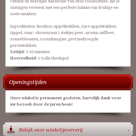
Ontdek de heerlijke harmonie van deze rooibosthee, die je
zintuigen verwent met een perfecte balans van fruitige en
zoete smaken!
Ingrediënten: Rooibos, appelstukken, zure appelstukken
(appel, zuur: citroenzuur), stukjes peer, aroma, saffloer,
zonnebloemen, rozenknopjes, gevriesdroogde
perenstukken.
Zettijd:
5-10 minuten
Hoeveelheid:
1 volle theelepel
Openingstijden
Onze winkel is permanent gesloten, hartelijk dank voor
uw bezoek door de jaren heen!
Bekijk onze winkel/proeverij
›