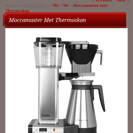
← Previous
Next →
Published
7 januari 2016
at
700 × 700
in
Moccamaster met
navigation
Thermoskan
Moccamaster Met Thermoskan