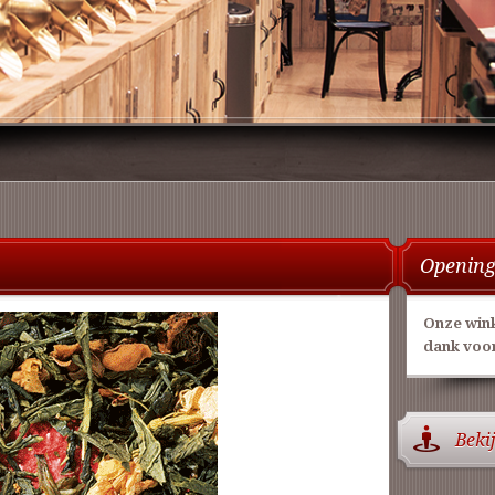
Opening
Onze wink
dank voor
Beki