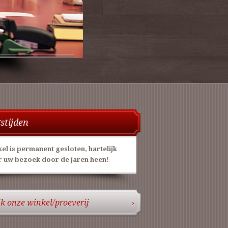
stijden
el is permanent gesloten, hartelijk
 uw bezoek door de jaren heen!
jk onze winkel/proeverij
›