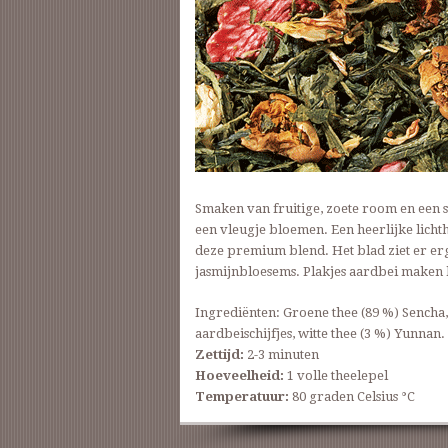
Smaken van fruitige, zoete room en een 
een vleugje bloemen. Een heerlijke licht
deze premium blend. Het blad ziet er erg
jasmijnbloesems. Plakjes aardbei maken 
Ingrediënten: Groene thee (89 %) Sench
aardbeischijfjes, witte thee (3 %) Yunnan.
Zettijd:
2-3 minuten
Hoeveelheid:
1 volle theelepel
Temperatuur:
80 graden Celsius °C