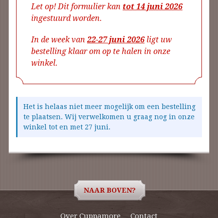
Let op! Dit formulier kan
tot 14 juni 2026
ingestuurd worden.
In de week van
22-27 juni 2026
ligt uw
bestelling klaar om op te halen in onze
winkel.
Het is helaas niet meer mogelijk om een bestelling
te plaatsen. Wij verwelkomen u graag nog in onze
winkel tot en met 27 juni.
NAAR BOVEN?
Over Cuppamore
Contact